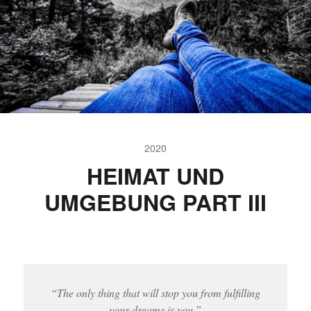
2020
HEIMAT UND
UMGEBUNG PART III
“The only thing that will stop you from fulfilling
your dreams is you.”