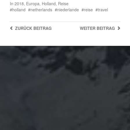
In
2018
,
Europa
,
Holland
,
Reise
holland
netherlands
niederlande
reise
travel
ZURÜCK
BEITRAG
WEITER
BEITRAG